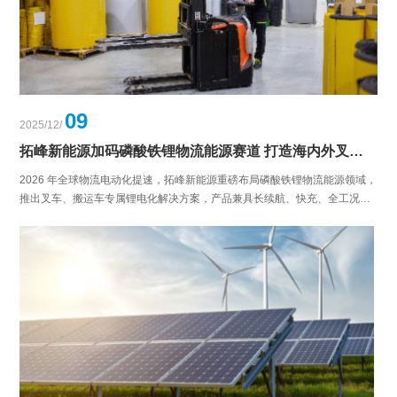
09
2025/12/
拓峰新能源加码磷酸铁锂物流能源赛道 打造海内外叉车搬运车锂电化解决方案
2026 年全球物流电动化提速，拓峰新能源重磅布局磷酸铁锂物流能源领域，
推出叉车、搬运车专属锂电化解决方案，产品兼具长续航、快充、全工况适
配的核心优势，且已通过欧盟 ADR2025、CE 等多项国际认证，契合全球主
流市场合规要求。依托第二工厂专属生产线的产能保障与全球本地化服务体
系，拓峰以 “欧洲深耕 + 新兴市场拓展” 为策略，可提供定制化产品与一站式
服务，助力海内外物流企业实现锂电化升级与绿色降本。