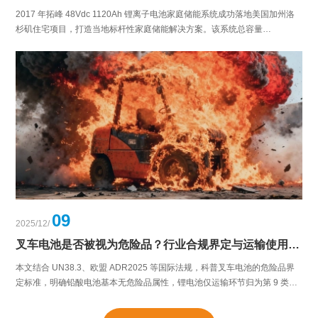
2017 年拓峰 48Vdc 1120Ah 锂离子电池家庭储能系统成功落地美国加州洛
杉矶住宅项目，打造当地标杆性家庭储能解决方案。该系统总容量
53.8kWh，搭配 6kW 光伏组件，支持光伏自发自用、峰谷套利、应急供电三
大核心模式，全面契合加州 SGIP 补贴、NEC 2017 电气规范等本地要求，
兼具高安全、长续航、易运维的优势，落地后为业主实现显著的电费节省与
用电安全保障，成为海内外家庭储能项目的经典参考实例。
09
2025/12/
叉车电池是否被视为危险品？行业合规界定与运输使用规范科普
本文结合 UN38.3、欧盟 ADR2025 等国际法规，科普叉车电池的危险品界
定标准，明确铅酸电池基本无危险品属性，锂电池仅运输环节归为第 9 类危
险品、使用环节合规则无需按危险品管理，同时详解锂电池运输的合规要
求，提及拓峰磷酸铁锂叉车电池通过相关合规认证，适配海内外跨境运输需