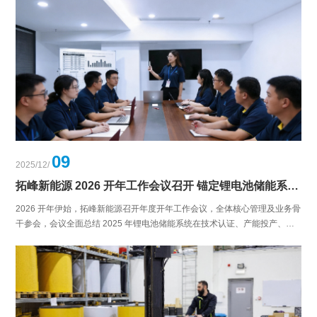
配、市场合作、本地化服务等关键议题展开深度交流，结合瑞典及北欧市场
需求与政策环境，就定制化产品开发、本地仓储运维等合作方向达成初步共
识。此次交流是拓峰深化北欧储能市场布局的重要举措，实现了中瑞企业技
术、产能与本地渠道的优势互补，也为双方携手助力欧洲能源绿色转型奠定
了坚实基础。
09
2025/12/
拓峰新能源 2026 开年工作会议召开 锚定锂电池储能系统全球布局攻坚目标
2026 开年伊始，拓峰新能源召开年度开年工作会议，全体核心管理及业务骨
干参会，会议全面总结 2025 年锂电池储能系统在技术认证、产能投产、海
外市场拓展等方面的突破成果，精准研判全球储能行业发展趋势，明确以技
术迭代、产能升级、全球布局为核心的 2026 全年四大发展目标，并详细部
署了研发、产能、订单攻坚等一季度五大核心工作任务。会议强调各部门强
化协同、压实责任，紧抓全球储能市场机遇，依托工贸一体优势深化锂电池
储能系统全球布局，冲刺新年开门红，为企业实现跨越式发展、助力全球能
源绿色转型奠定坚实基础。