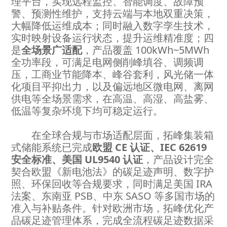
理平台，实现远程监控、智能调度、故障预
警、预测性维护，支持云端与本地双重决策，
大幅降低运维成本；同时融入数字孪生技术，
实时映射设备运行状态，提升运维精准度；四
是
全场景广适配
，产品覆盖 100kWh~5MWh
全功率段，可满足电网侧削峰填谷、调频调
压，工商业节能降本、峰谷套利，风光储一体
化项目平抑出力，以及偏远地区微电网、离网
供电等全场景需求，在高温、高湿、高盐雾、
低温等复杂环境下均可稳定运行。
在全球合规与市场适配层面，拓峰集装箱
式储能系统已完成
欧盟 CE 认证、IEC 62619
安全标准、美国 UL9540 认证
，产品设计完全
契合欧盟《新电池法》的碳足迹声明、数字护
照、环保回收等合规要求，同时满足美国 IRA
法案、东南亚 PSB、中东 SASO 等多国市场的
准入与补贴条件。针对欧洲市场，拓峰优化产
品碳足迹管理体系，完成全流程碳足迹数据采