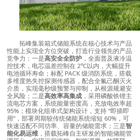
拓峰集装箱式储能系统在核心技术与产品
性能上实现全方位突破，打造行业领先的产品
竞争力：一是
高安全全防护
，全面普及液冷温
控技术，电芯温差控制在 2℃以内，大幅提升
电池循环寿命；标配 PACK 级消防系统，搭载
多维度热失控探测传感器，配合全氟己酮灭火
介质，实现毫秒级预警与抑制，从根源规避安
全风险；二是
高效率高集成
，采用磷酸铁锂主
流电芯方案，系统能量密度高，充放电效率超
95%；模块化组串式架构设计，支持 “即插即
用”，部署周期较传统储能系统缩短 60%，可
快速适配不同功率、容量的储能需求；三是
智
能化易运维
，搭载拓峰自主研发的智能储能管