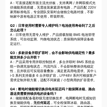
A：可直接适配市面主流光伏板，支持离网 / 并网双模式光
伏储能系统搭建，无需改装家庭原有电路，产品匹配 220V
家用标准电压，专业团队安装时会做独立电路对接，不影
响家中原有电器正常使用，即装即用。
Q2：日常使用时需要专人维护吗？电池使用寿命到了之后
怎么处理？
A：日常使用无需专人维护，产品搭载智能 BMS 电池管理
系统，可自动监测、均衡电池状态；质保期内保障设备稳
定运行。
Q3：多款设备并联扩容时，会不会影响供电稳定性？最多
能支持多少台并联？
A：产品采用专用并联控制技术，多台并联时 BMS 系统会
统一协调充放电状态，均流均压，不会影响整体供电稳定
性，且并联后可实现容量叠加，满足更高用电需求。其中 L
i-S 系列支持最多 6 台并联扩容，LFP48V 系列可根据客户
需求定制并联方案，适配不同家庭 / 小型商用的扩容需求。
Q4：断电时储能墙切换供电有延迟吗？能保障冰箱、路由
器这类需要持续供电的设备吗？
A：储能墙配备毫秒级无缝切换技术，电网断电时无感知切
换至储能供电，
无任何延迟
，可全程保障冰箱、路由器、