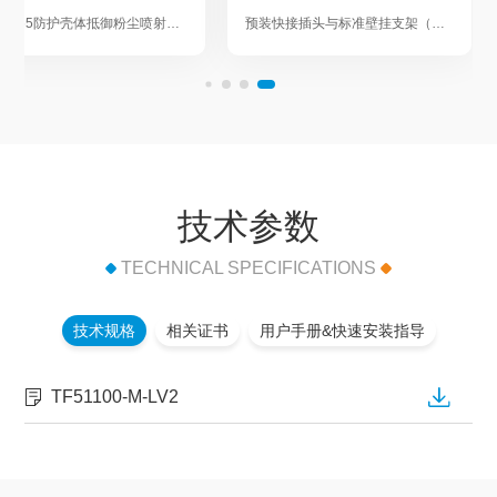
壁挂式磷酸铁锂电池组采用高稳定性电芯，热失控风险较三元锂降低80%；车规级BMS系统24小时监测电压、温度及电流，异常时自动切断电路。 壁挂结构远离地面潮气与碰撞风险，配合阻燃壳体与防震支架，杜绝漏液、腐蚀隐患，壁挂式磷酸铁锂电池组采用高稳定性电芯，热失控风险较三元锂降低80%；车规级BMS系统24小时监测电压、温度及电流，异常时自动切断电路。 壁挂结构远离地面潮气与碰撞风险，配合阻燃壳体与防震支架，杜绝漏液、腐蚀隐患，
通过立体空间利用解决场地受限痛点 …
技术参数
TECHNICAL SPECIFICATIONS
技术规格
相关证书
用户手册&快速安装指导
TF51100-M-LV2
TF51100-M-LV3
TF51100-M-LV3