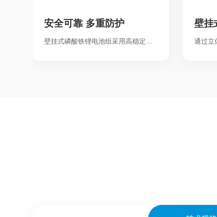
安全可靠 多重防护
壁挂
壁挂式磷酸铁锂电池组采用高稳定性电芯，热失控风险较三元锂降低80%；车规级BMS系统24小时监测电压、温度及电流，异常时自动切断电路。 壁挂结构远离地面潮气与碰撞风险，配合阻燃壳体与防震支架，杜绝漏液、腐蚀隐患，壁挂式磷酸铁锂电池组采用高稳定性电芯，热失控风险较三元锂降低80%；车规级BMS系统24小时监测电压、温度及电流，异常时自动切断电路。 壁挂结构远离地面潮气与碰撞风险，配合阻燃壳体与防震支架，杜绝漏液、腐蚀隐患，