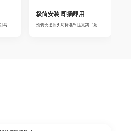
极简安装 即插即用
壁挂IP65防护壳体抵御粉尘喷射与暴雨 …
预装快接插头与标准壁挂支架（兼容水泥 …