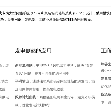
块
专为大型储能系统 (ESS) 和集装箱式储能系统 (BESS) 设计，采用
优势，是电网侧、发电侧、工商业及微网储能项目的理想选择。
发电侧储能应用
工
峰谷
放，缓
新能源消纳
：平抑光伏 / 风电出力波动，解决 "弃光
低企业
弃风" 问题，提升可再生能源利用率
需量
 无功支
平滑输出
：通过储能系统稳定间歇性新能源发电，满
优化
收益
足电网并网标准，提高发电收益
应急
荷供电
跟踪计划曲线
：精确匹配电网调度指令，避免考核罚
电，
款，优化发电计划执行