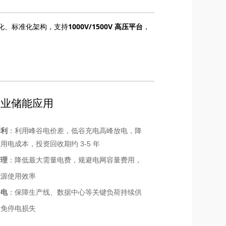
1000V/1500V 高压平台
模块化、标准化架构，支持
，
商业储能应用
套利
：利用峰谷电价差，低谷充电高峰放电，降
用电成本，投资回收期约 3-5 年
管理
：降低最大需量电费，规避电网容量费用，
能源使用效率
备电
：保障生产线、数据中心等关键负荷持续供
避免停电损失