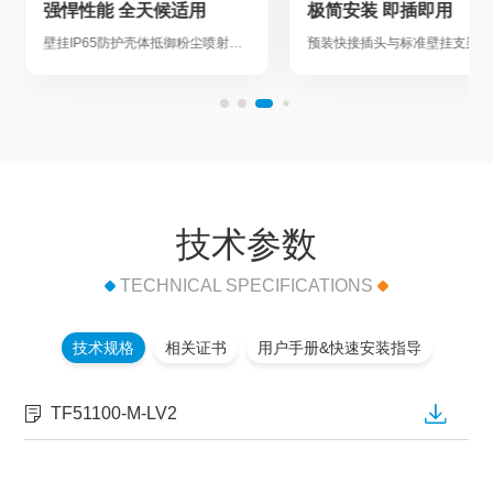
强悍性能 全天候适用
极简安装 即插即用
壁挂IP65防护壳体抵御粉尘喷射与暴雨 …
预装
技术参数
TECHNICAL SPECIFICATIONS
技术规格
相关证书
用户手册&快速安装指导
TF51100-M-LV2
TF51100-M-LV3
TF51100-M-LV3